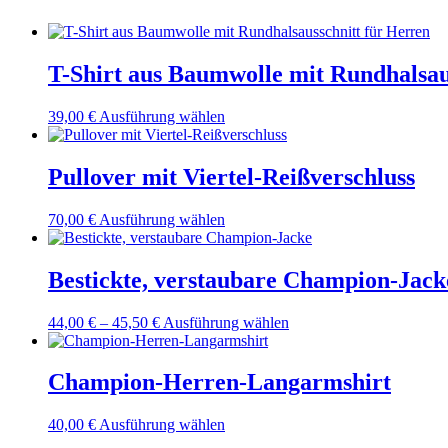
T-Shirt aus Baumwolle mit Rundhalsau
Dieses
39,00
€
Ausführung wählen
Produkt
weist
mehrere
Pullover mit Viertel-Reißverschluss
Varianten
auf.
Dieses
70,00
€
Ausführung wählen
Die
Produkt
Optionen
weist
können
mehrere
Bestickte, verstaubare Champion-Jack
auf
Varianten
der
auf.
Produktseite
Preisspanne:
Dieses
44,00
€
–
45,50
€
Ausführung wählen
Die
gewählt
44,00 €
Produkt
Optionen
werden
bis
weist
können
45,50 €
mehrere
Champion-Herren-Langarmshirt
auf
Varianten
der
auf.
Produktseite
Dieses
40,00
€
Ausführung wählen
Die
gewählt
Produkt
Optionen