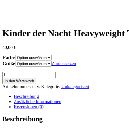
Kinder der Nacht Heavyweight 
40,00
€
Farbe
Größe
Zurücksetzen
Size Guide
Kinder
der
In den Warenkorb
Nacht
Artikelnummer:
n. v.
Kategorie:
Unkategorisiert
Heavyweight
T-
Beschreibung
Shirt
Zusätzliche Informationen
Menge
Rezensionen (0)
Beschreibung