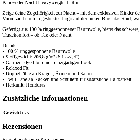
Kinder der Nacht Heavyweight T-Shirt
Zeige deine Zugehörigkeit zur Nacht – mit dem exklusiven Kinder der
Vorne ziert ein fein gesticktes Logo auf der linken Brust das Shirt, w
Gefertigt aus 100 % ringgesponnener Baumwolle, bietet das schwere, 
Tragekomfort – ob Tag oder Nacht.
Details:
• 100 % ringgesponnene Baumwolle
• Stoffgewicht: 206,8 g/m² (6.1 oz/yd²)
• Garment-dyed für einen einzigartigen Look
• Relaxed Fit
• Doppelnähte an Kragen, Ärmeln und Saum
• Twill-Tape an Nacken und Schultern für zusätzliche Haltbarkeit
• Herkunft: Honduras
Zusätzliche Informationen
Gewicht
n. v.
Rezensionen
Es gibt noch keine Rezensionen.