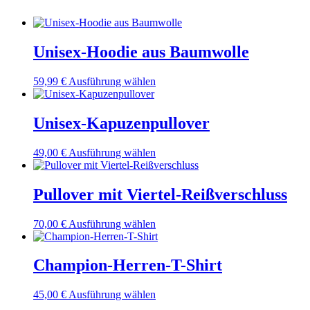
Unisex-Hoodie aus Baumwolle
Dieses
59,99
€
Ausführung wählen
Produkt
weist
mehrere
Unisex-Kapuzenpullover
Varianten
auf.
Dieses
49,00
€
Ausführung wählen
Die
Produkt
Optionen
weist
können
mehrere
Pullover mit Viertel-Reißverschluss
auf
Varianten
der
auf.
Produktseite
Dieses
70,00
€
Ausführung wählen
Die
gewählt
Produkt
Optionen
werden
weist
können
mehrere
Champion-Herren-T-Shirt
auf
Varianten
der
auf.
Produktseite
Dieses
45,00
€
Ausführung wählen
Die
gewählt
Produkt