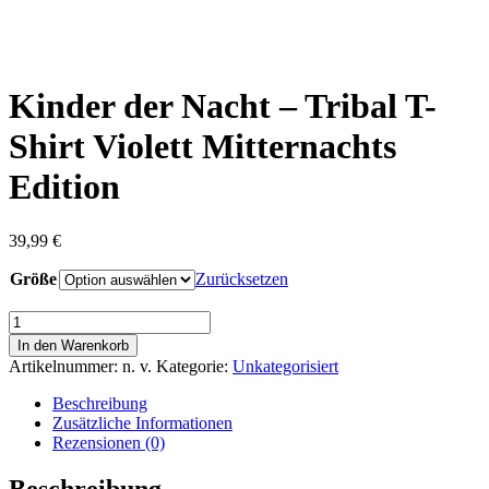
Kinder der Nacht – Tribal T-
Shirt Violett Mitternachts
Edition
39,99
€
Größe
Zurücksetzen
Size Guide
Kinder
der
In den Warenkorb
Nacht
Artikelnummer:
n. v.
Kategorie:
Unkategorisiert
–
Tribal
Beschreibung
T-
Zusätzliche Informationen
Shirt
Rezensionen (0)
Violett
Mitternachts
Beschreibung